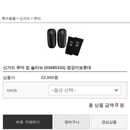
축구용품
>
신가드
>
푸마
신가드 푸마 킹 슬리브 (03085102) 정강이보호대
상품가
22,000원
사이즈
0
총 상품 금액
원
바로 구매하기
장바구니
관심상품