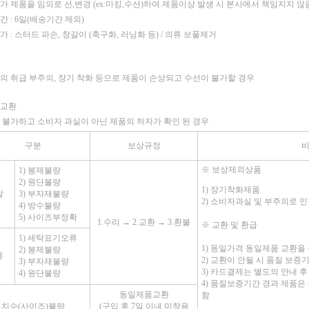
가 제품을 임의로 선,변경 (ex:마킹,수선)하여 제품이상 발생 시 본사에서 책임지지 않
 : 6일(배송기간 제외)
 : 스터드 파손, 창갈이 (축구화, 러닝화 등) / 의류 보풀제거
의 취급 부주의, 장기 착화 등으로 제품이 손상되고 수선이 불가할 경우
품교환
 불가하고 소비자 과실이 아닌 제품의 하자가 확인 된 경우
구분
보상규정
※
보상제외상품
1) 봉제불량
2) 원단불량
1) 장기착화제품
발
3) 부자재불량
2) 소비자과실 및 부주의로 
4) 방수불량
5) 사이즈부정확
1.수리 → 2.교환 → 3.환불
※
교환 및 환급
1) 세탁표기오류
1) 동일가격 동일제품 교환을
2) 봉제불량
류
2) 교환이 안될 시 품질 보
3) 부자재불량
3) 카드결제는 별도의 안내 후
4) 원단불량
4) 품질보증기간 경과 제품은
동일제품교환
함
치수(사이즈)불량
(구입 후 7일 이내 미착용