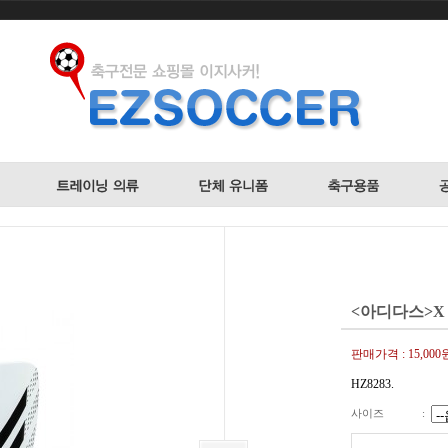
<아디다스>X 
판매가격 :
15,000
HZ8283.
사이즈
: