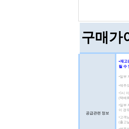
구매가
•재고
릴 수
•일부 
•제주
•3시
(택배
•일부
이 경
공급관련 정보
•고객
(출고