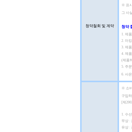
※ 표시
그 사실
청약철회 및 계약
청약 
1. 
2. 마
3. 제
4. 제
(제품
5. 
6. 사
※ 소
구입하
[제20
1. 수선
무상 :
유상 