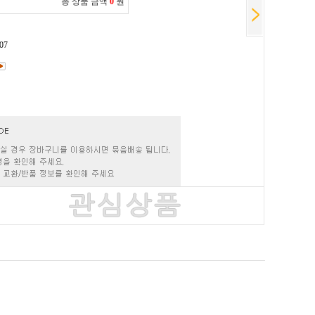
총 상품 금액
0
원
07