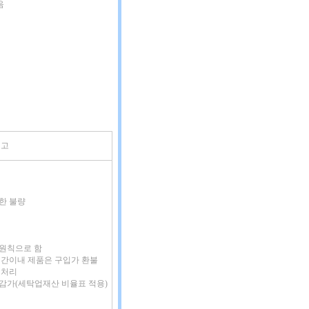
음
비고
인한 불량
 원칙으로 함
증기간이내 제품은 구입가 환불
 처리
 감가(세탁업재산 비율표 적용)