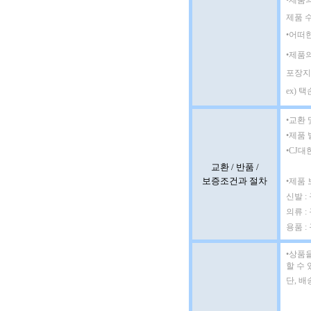
•제품
제품 
•어떠
•제품
포장지
ex) 
•교환 
•제품 
•CJ대
교환 / 반품 /
보증조건과 절차
•제품
신발 
의류 :
용품 :
•
상품을
할 수 
단, 