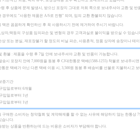
의 기본적인 외형, 택의 유무, 포장상태등 모두 확인하고 보내드리고 있습니다.
수령 후 상품에 문제 발생시, 받으신 포장지 그대로 저희 쪽으로 보내주셔야
교환 및 반
한 경우에도
"사용한 제품은 A/S로 진행" 되며, 임의 교환 환불되지 않습니다.
의 택은 꼼꼼하게 확인하신 후 꼭 사용하시기 전에 제거하여 주시기 바랍니다.
,상자,택등의 구성품 임의파손 및 변형의 경우 고객과실로 불이익을 받으실 수 있습니
택손상 또는 분실, 재포장불가 할 정도의 비닐 파손, 사용흔적, 정품 상자에 송장이나 테이프
및 환불 : 제품을 수령 후 7일 안에 보내주셔야 교환 및 반품이 가능합니다.
발송시 포장지 안에 7,000원을 동봉 후 CJ대한통운 택배(1588-1255) 착불로 보내주시면
한통운 택배가 아닌 다른 택배 이용 시, 3,500원 동봉 후 배송비를 선불로 지불하시고 
 보증기간
: 구입일로부터 6개월
 구입일로부터 1년
 구입일로부터 1년
 구매한 소비자는 청약철회 및 계약해제를 할 수 없는 사유에 해당하지 않는 한통상 
있습니다.
배송받는 상품을 반환하는데 드는 비용은 소비자가 부담해야 합니다.