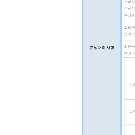
소비자
수선기간
수선불가
2. 회송
소비자
3. 반
분쟁처리 사항
수선이
신
의