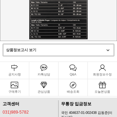
상품정보고시 보기
공지사항
카톡상담
Q&A
회원정보수정
구매후기
관심상품
배송조회
오늘본상품
고객센터
무통장 입금정보
031)989-5782
국민 404637-01-002438 김동준(이