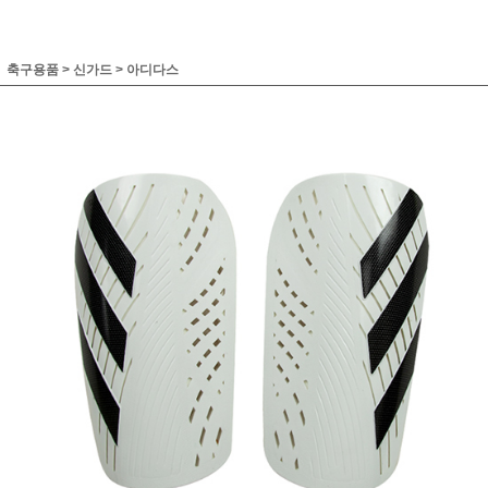
축구용품
>
신가드
>
아디다스