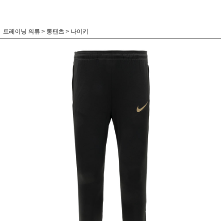
트레이닝 의류
>
롱팬츠
>
나이키