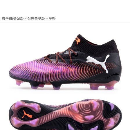
축구화/풋살화
>
성인축구화
>
푸마