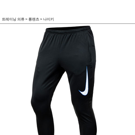
트레이닝 의류
>
롱팬츠
>
나이키