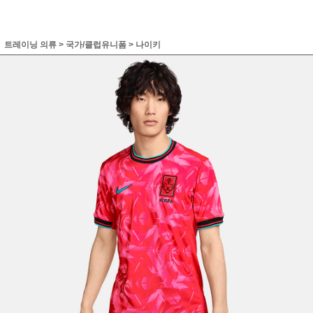
트레이닝 의류
>
국가/클럽유니폼
>
나이키