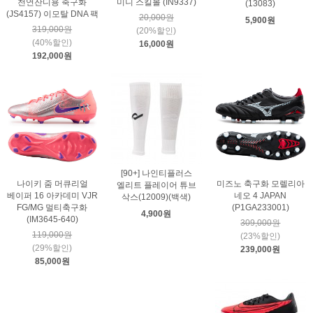
천연잔디용 축구화
미니 스킬볼 (IN9337)
(13083)
(JS4157) 이모탈 DNA 팩
20,000원
5,900원
319,000원
(20%할인)
(40%할인)
16,000원
192,000원
[90+] 나인티플러스
나이키 줌 머큐리얼
미즈노 축구화 모렐리아
엘리트 플레이어 튜브
베이퍼 16 아카데미 VJR
네오 4 JAPAN
삭스(12009)(백색)
FG/MG 멀티축구화
(P1GA233001)
4,900원
(IM3645-640)
309,000원
119,000원
(23%할인)
(29%할인)
239,000원
85,000원