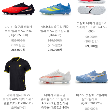
풋살화 나이키 팬텀 GX
나이키 축구화 팬텀 6
아디다스 축구화 F50
아카데미 TF (DD9477-
로우 엘리트 AG PRO
엘리트 AG 인조잔디용
600)
(HQ2335-600)
(JR6463)
99,000원
329,000원
319,000원
(30%할인)
(19%할인)
(25%할인)
69,500원
265,000원
240,000원
나이키 첼시 26-27
나이키 머큐리얼
미즈노 풋살화 모렐리아
드라이 ADV 매치 어웨이
슈퍼플라이 11 엘리트
살라 엘리트 TF
반팔저지 (II1798-011)
AG PRO 인조잔디용
(Q1GB261225)
오피셜마킹
축구화 (IM2513-100)
189,000원