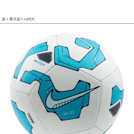
공
>
축구공
>
나이키