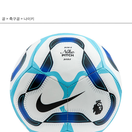
공
>
축구공
>
나이키