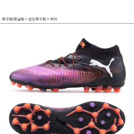
축구화/풋살화
>
성인축구화
>
푸마