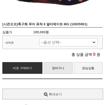
[시즌오프]축구화 푸마 퓨쳐 8 얼티메이트 MG (10835901)
상품가
189,000원
사이즈
0
총 상품 금액
원
바로 구매하기
장바구니
관심상품
확대보기