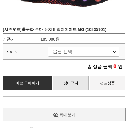
[시즌오프]축구화 푸마 퓨쳐 8 얼티메이트 MG (10835901)
상품가
189,000원
사이즈
0
총 상품 금액
원
바로 구매하기
장바구니
관심상품
확대보기