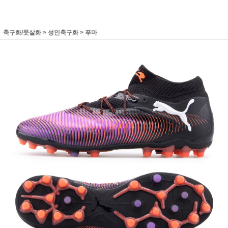
축구화/풋살화
>
성인축구화
>
푸마