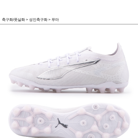
축구화/풋살화
>
성인축구화
>
푸마