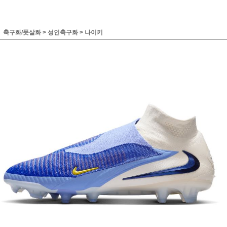
축구화/풋살화
>
성인축구화
>
나이키