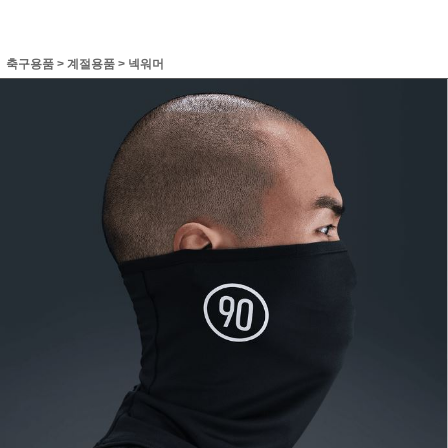
축구용품
>
계절용품
>
넥워머