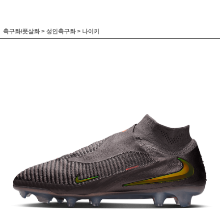
축구화/풋살화
>
성인축구화
>
나이키