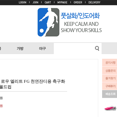
6 로우 엘리트 FG 천연잔디용 축구화
) 월드컵
원
0원