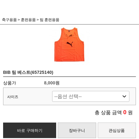
축구용품
>
훈련용품
>
팀 훈련용품
BIB 팀 베스트(65725140)
상품가
8,000원
사이즈
0
총 상품 금액
원
바로 구매하기
장바구니
관심상품