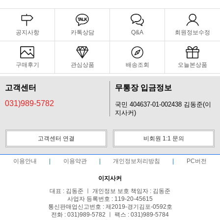
공지사항
카톡상담
Q&A
회원정보수정
구매후기
관심상품
배송조회
오늘본상품
고객센터
무통장 입금정보
031)989-5782
국민 404637-01-002438 김동준(이
지사커)
고객센터 연결
비회원 1:1 문의
이용안내
이용약관
개인정보처리방침
PC버전
이지사커
대표 : 김동준 ㅣ 개인정보 보호 책임자 : 김동준
사업자 등록번호 : 119-20-45615
통신판매업신고번호 : 제2019-경기김포-0592호
전화 : 031)989-5782 ㅣ 팩스 : 031)989-5784