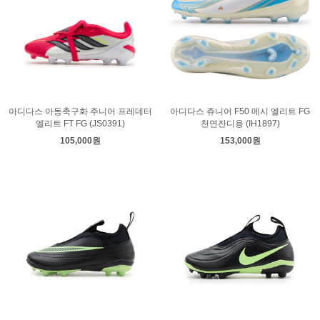
아디다스 아동축구화 주니어 프레데터
아디다스 쥬니어 F50 메시 엘리트 FG
엘리트 FT FG (JS0391)
천연잔디용 (IH1897)
105,000원
153,000원