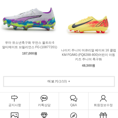
푸마 유소년축구화 우먼스 울트라 6
얼티메이트 브릴리언스 FG (10877201)
나이키 주니어 머큐리얼 베이퍼 16 클럽
187,000원
KM FG/MG (FQ8288-800)어린이 아동
키즈 주니어 축구화
48,500원
더보기
(
1
/
10
)
+
공지사항
카톡상담
Q&A
회원정보수정