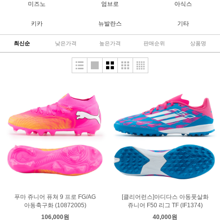
미즈노
엄브로
아식스
키카
뉴발란스
기타
최신순
낮은가격
높은가격
판매순위
상품명
푸마 쥬니어 퓨쳐 9 프로 FG/AG
[클리어런스]아디다스 아동풋살화
아동축구화 (10872005)
쥬니어 F50 리그 TF (IF1374)
106,000원
40,000원