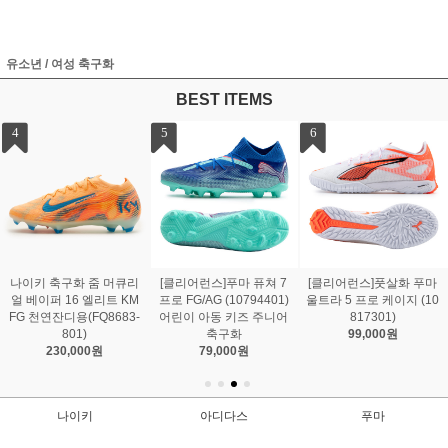
유소년 / 여성 축구화
BEST ITEMS
7
8
9
[클리어런스]축구화 나이
축구화 나이키 티엠포 레
미즈노 축구화 알파 엘리
키 티엠포 레전드 10 엘리
전드 10 엘리트 FG (DV4
트 AG (P1GA246327)인
트 FG (DV4328-800)
328-001)
조잔디전용
159,000원
199,000원
165,000원
나이키
아디다스
푸마