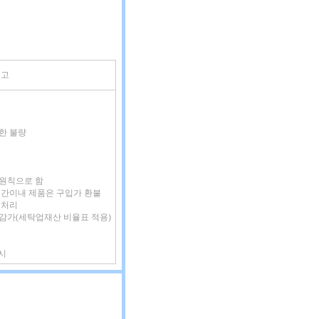
비고
인한 불량
 원칙으로 함
증기간이내 제품은 구입가 환불
 처리
 감가(세탁업재산 비율표 적용)
시