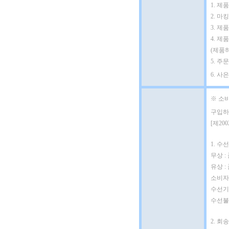
1. 
2. 마
3. 제
4. 제
(제품
5. 
6. 사
※ 소
구입하
[제20
1. 수선
무상 :
유상 
소비자
수선기간
수선불가
2. 회송