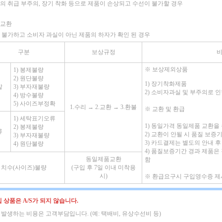
의 취급 부주의, 장기 착화 등으로 제품이 손상되고 수선이 불가할 경우
품교환
 불가하고 소비자 과실이 아닌 제품의 하자가 확인 된 경우
구분
보상규정
※
보상제외상품
1) 봉제불량
2) 원단불량
1) 장기착화제품
발
3) 부자재불량
2) 소비자과실 및 부주의로 
4) 방수불량
5) 사이즈부정확
1.수리 → 2.교환 → 3.환불
※
교환 및 환급
1) 세탁표기오류
1) 동일가격 동일제품 교환을
2) 봉제불량
류
2) 교환이 안될 시 품질 보
3) 부자재불량
3) 카드결제는 별도의 안내 후
4) 원단불량
4) 품질보증기간 경과 제품은
동일제품교환
함
치수(사이즈)불량
(구입 후 7일 이내 미착용
시)
※
환급요구시 구입영수증 제
 상품은 A/S가 되지 않습니다.
시 발생하는 비용은 고객부담입니다. (예: 택배비, 유상수선비 등)