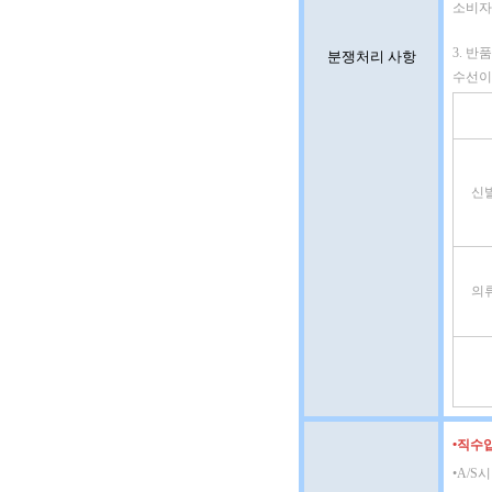
소비자
3. 반
분쟁처리 사항
수선이
신
의
•
직수입
•
A/S