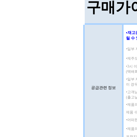
구매가
•재고
릴 수
•일부 
•제주
•3시
(택배
•일부
이 경
공급관련 정보
•고객
(출고
•제품
제품 
•어떠
•제품
포장지