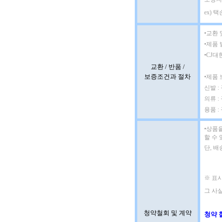
ex) 
•교환 
•제품 
•CJ대
교환 / 반품 /
보증조건과 절차
•제품
신발 
의류 :
용품 :
•
상품을
할 수 
단, 
※ 표시
그 사실
청약철회 및 계약
청약 