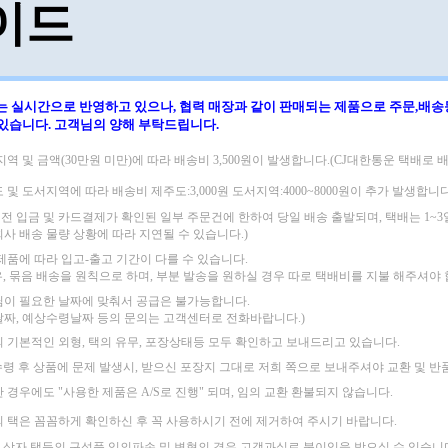
이드
는 실시간으로 반영하고 있으나, 협력 매장과 같이 판매되는 제품으로
주문,배송
 있습니다.
고객님의 양해 부탁드립니다.
지역 및 금액(30만원 미만)에 따라
배송비 3,500원이 발생합니다.(CJ대한통운 택배로 배
도 및 도서지역에 따라
배송비 제주도:3,000원 도서지역:4000~8000원이 추가 발생합니다
 이전 입금 및 카드결제가 확인된 일부 주문건에 한하여 당일 배송 출발되며,
택배는 1~
회사 배송 물량 상황에 따라 지연될 수 있습니다.)
 제품에 따라 입고-출고 기간이 다를 수 있습니다.
우, 묶음 배송을 원칙으로 하며, 부분 발송을 원하실 경우 따로 택배비를 지불 해주셔야 
님이 필요한 날짜에 맞춰서 공급은 불가능합니다.
날짜, 예상수령날짜 등의 문의는 고객센터로 전화바랍니다.)
의 기본적인 외형, 택의 유무, 포장상태등 모두 확인하고 보내드리고 있습니다.
수령 후 상품에 문제 발생시, 받으신 포장지 그대로 저희 쪽으로 보내주셔야
교환 및 반
한 경우에도
"사용한 제품은 A/S로 진행" 되며, 임의 교환 환불되지 않습니다.
의 택은 꼼꼼하게 확인하신 후 꼭 사용하시기 전에 제거하여 주시기 바랍니다.
,상자,택등의 구성품 임의파손 및 변형의 경우 고객과실로 불이익을 받으실 수 있습니