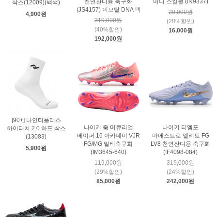
천연잔디용 축구화
미니 스킬볼 (IN9337)
삭스(12009)(백색)
(JS4157) 이모탈 DNA 팩
20,000원
4,900원
319,000원
(20%할인)
(40%할인)
16,000원
192,000원
[90+] 나인티플러스
나이키 줌 머큐리얼
나이키 티엠포
하이터치 2.0 하프 삭스
베이퍼 16 아카데미 VJR
마에스트로 엘리트 FG
(13083)
FG/MG 멀티축구화
LV8 천연잔디용 축구화
5,900원
(IM3645-640)
(IF4098-084)
119,000원
319,000원
(29%할인)
(24%할인)
85,000원
242,000원