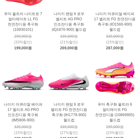
푸마 울트라 나이트로 7
나이키 팬텀 6 로우
나이키 머큐리얼 베이퍼
얼티메이트 LL FG
엘리트 AG PRO
17 엘리트 FG 천연잔디용
천연잔디용 축구화
인조잔디용 축구화
축구화 (IO1560-900)
(10930101)
(IQ1870-900) 월드컵
월드컵
299,000원
339,000원
339,000원
(33%할인)
(21%할인)
(15%할인)
199,000원
269,000원
287,000원
나이키 머큐리얼 베이퍼
나이키 팬텀 6 로우
푸마 축구화 울트라 6
17 엘리트 AG PRO
엘리트 FG 천연잔디용
얼티메이트 FG
인조잔디용 축구화
축구화 (IH1778-900)
천연잔디용 (10869905)
(IM5806-900)
월드컵
월드컵
339,000원
339,000원
299,000원
(15%할인)
(27%할인)
(23%할인)