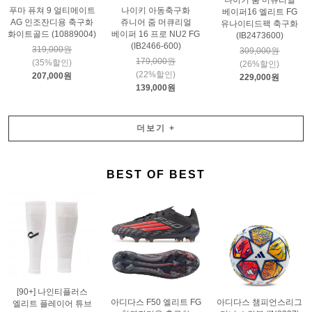
나이키 줌 머큐리얼
푸마 퓨쳐 9 얼티메이트
나이키 아동축구화
베이퍼16 엘리트 FG
AG 인조잔디용 축구화
쥬니어 줌 머큐리얼
유나이티드팩 축구화
화이트골드 (10889004)
베이퍼 16 프로 NU2 FG
(IB2473600)
(IB2466-600)
319,000원
309,000원
179,000원
(35%할인)
(26%할인)
(22%할인)
207,000원
229,000원
139,000원
더보기
+
BEST OF BEST
[90+] 나인티플러스
아디다스 F50 엘리트 FG
아디다스 챔피언스리그
엘리트 플레이어 튜브