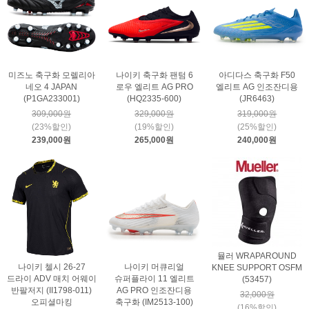
미즈노 축구화 모렐리아
나이키 축구화 팬텀 6
아디다스 축구화 F50
네오 4 JAPAN
로우 엘리트 AG PRO
엘리트 AG 인조잔디용
(P1GA233001)
(HQ2335-600)
(JR6463)
309,000원
329,000원
319,000원
(23%할인)
(19%할인)
(25%할인)
239,000원
265,000원
240,000원
뮬러 WRAPAROUND
나이키 첼시 26-27
나이키 머큐리얼
KNEE SUPPORT OSFM
드라이 ADV 매치 어웨이
슈퍼플라이 11 엘리트
(53457)
반팔저지 (II1798-011)
AG PRO 인조잔디용
32,000원
오피셜마킹
축구화 (IM2513-100)
(16%할인)